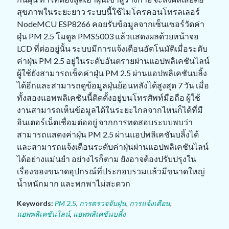
สุขภาพในระยะยาว ระบบนี้ใช้ไมโครคอนโทรลเลอร์
NodeMCU ESP8266 คอยรับข้อมูลจากเซ็นเซอร์วัดค่า
ฝุ่น PM 2.5 โมดูล PMS5003 แล้วแสดงผลด้วยหน้าจอ
LCD ที่ต่ออยู่นั้น ระบบมีการแจ้งเตือนอัตโนมัติเมื่อระดับ
ค่าฝุ่น PM 2.5 อยู่ในระดับอันตรายผ่านแอปพลิเคชันไลน์
ผู้ใช้ยังสามารถเช็คค่าฝุ่น PM 2.5 ผ่านแอปพลิเคชันบลิ้ง
ได้อีกและสามารถดูข้อมูลฝุ่นย้อนหลังได้สูงสุด 7 วัน เมื่อ
ทั้งสองแอพพลิเคชันนี้ติดตั้งอยู่บนโทรศัพท์มือถือ ผู้ใช้
งานสามารถเห็นข้อมูลได้ในระยะไกลจากไหนก็ได้ที่มี
อินเตอร์เน็ตเชื่อมต่ออยู่ จากการทดสอบระบบพบว่า
สามารถแสดงค่าฝุ่น PM 2.5 ผ่านแอปพลิเคชันบลิ้งได้
และสามารถแจ้งเตือนระดับค่าฝุ่นผ่านแอปพลิเคชันไลน์
ได้อย่างแม่นยำ อย่างไรก็ตาม ยังอาจต้องปรับปรุงใน
เรื่องของขนาดอุปกรณ์ที่ประกอบรวมแล้วมีขนาดใหญ่
น้ำหนักมาก และพกพาไม่สะดวก
Keywords:
PM 2.5
,
การตรวจจับฝุ่น
,
การแจ้งเตือน
,
แอพพลิเคชันไลน์
,
แอพพลิเคชันบลิ้ง