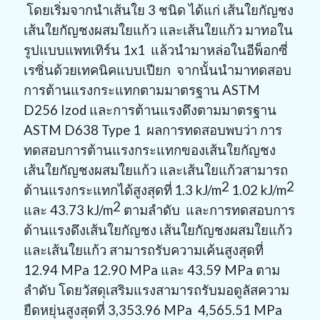
โดยเริ่มจากนำเส้นใย 3 ชนิด ได้แก่ เส้นใยกัญชง
เส้นใยกัญชงผสมใยแก้ว และเส้นใยแก้ว มาทอใน
รูปแบบแพทเทิร์น 1
x
1 แล้วนำมาหล่อในอีพ็อกซี่
เรซิ่นด้วยเทคนิคแบบเปียก จากนั้นนำมาทดสอบ
การต้านแรงกระแทกตามมาตรฐาน
ASTM
D
256
Izod
และการต้านแรงดึงตามมาตรฐาน
ASTM D
638
Type
1 ผลการทดสอบพบว่า การ
ทดสอบการต้านแรงกระแทกของเส้นใยกัญชง
เส้นใยกัญชงผสมใยแก้ว และเส้นใยแก้วสามารถ
2
2
ต้านแรงกระแทกได้สูงสุดที่
1.3
kJ/m
1.02
kJ/m
2
และ 43.73
kJ/m
ตามลำดับ และการทดสอบการ
ต้านแรงดึงเส้นใยกัญชง เส้นใยกัญชงผสมใยแก้ว
และเส้นใยแก้ว สามารถรับความเค้นสูงสุดที่
12.94
MPa
12.90
MPa
และ 43.59
MPa
ตาม
ลำดับ โดยวัสดุเสริมแรงสามารถรับมอดูลัสความ
ยืดหยุ่นสูงสุดที่ 3
,
353.96
MPa
4
,
565.51
MPa